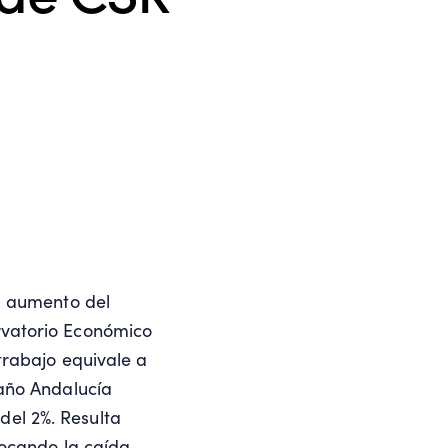
l aumento del
vatorio Económico
rabajo equivale a
año Andalucía
del 2%. Resulta
ocando la caída