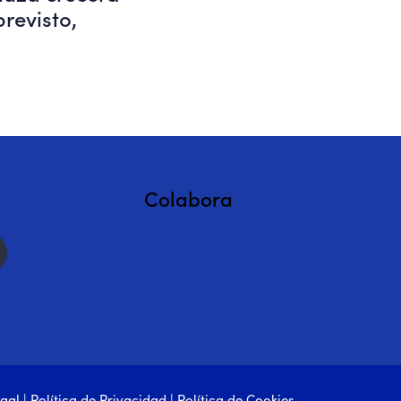
previsto,
Colabora
egal
|
Política de Privacidad
|
Política de Cookies