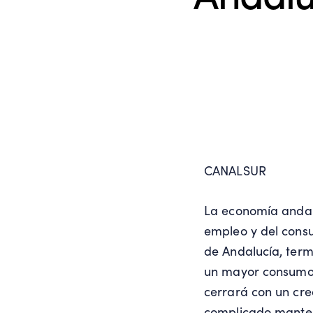
CANALSUR
La economía andal
empleo y del cons
de Andalucía, ter
un mayor consumo 
cerrará con un crec
complicado manten