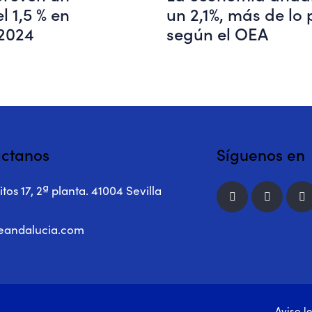
l 1,5 % en
un 2,1%, más de lo 
 2024
según el OEA
ctanos
Síguenos en
tos 17, 2ª planta. 41004 Sevilla
eandalucia.com
Aviso l