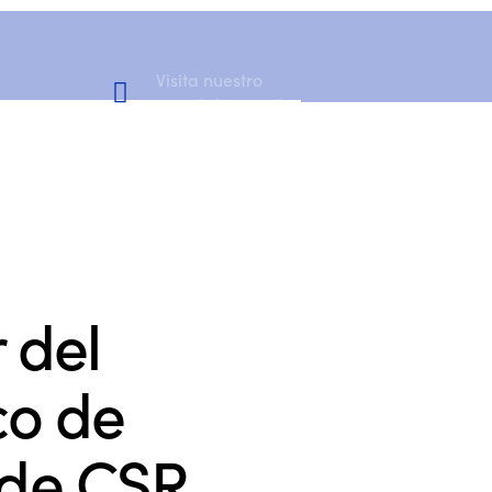
Visita nuestro
Canal de YouTube
 del
co de
 de CSR