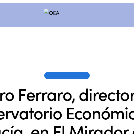
OEA EN LOS MEDIOS
ro Ferraro, director
rvatorio Económi
cía, en El Mirador