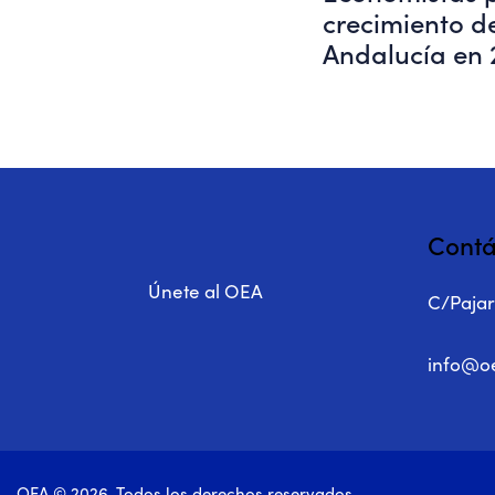
crecimiento de
Andalucía en
Contá
Únete al OEA
C/Pajari
info@o
OEA © 2026. Todos los derechos reservados.