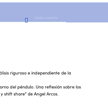
Visita nuestro
Canal de YouTube
isis riguroso e independiente de la
torno del péndulo. Una reflexión sobre los
y shift share” de Angel Arcos.