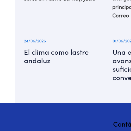
24/06/2026
01/06/20
El clima como lastre
Una 
andaluz
avanz
sufic
conve
Contá