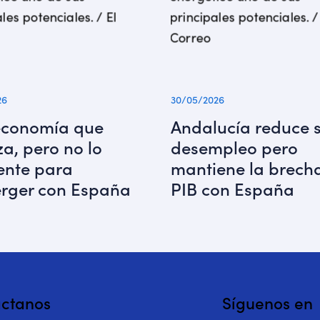
26
30/05/2026
economía que
Andalucía reduce 
a, pero no lo
desempleo pero
iente para
mantiene la brech
rger con España
PIB con España
ctanos
Síguenos en