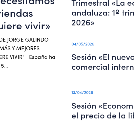
Trimestral «La 
viendas
andaluza: 1º tri
2026»
iere vivir»
DE JORGE GALINDO
04/05/2026
MÁS Y MEJORES
Sesión «El nuev
ERE VIVIR" España ha
comercial inter
n 5…
13/04/2026
Sesión «Economí
el precio de la l