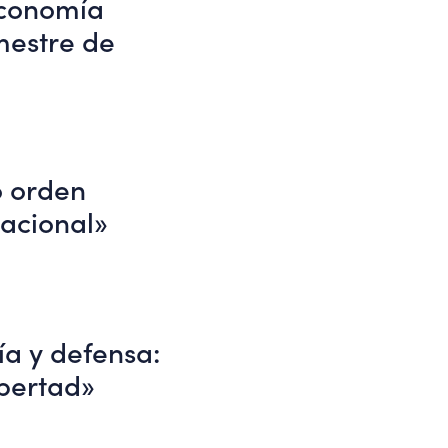
economía
mestre de
o orden
nacional»
a y defensa:
ibertad»