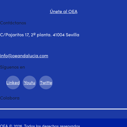
Únete al OEA
Contáctanos
C/Pajaritos 17, 2ª planta. 41004 Sevilla
info@oeandalucia.com
Síguenos en
Linked
Youtu
Twitte
in
be
r-1
Colabora
OEA © 2026. Todos los derechos reservados.