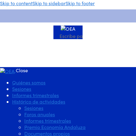
Skip to content
Skip to sidebar
Skip to footer
Close
Quiénes somos
Sesiones
Informes trimestrales
Histórico de actividades
Sesiones
Foros anuales
Informes trimestrales
Premio Economía Andaluza
Documentos propios