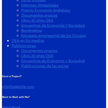
Informes trimestrales
Premio Economía Andaluza
Documentos propios
Libro 25 años OEA
Encuentros de Economía y Sociedad
Barómetros
Encuesta empresarial de los Círculos
OEA en los medios
Publicaciones
Documentos propios
Libro 25 años OEA
Encuentros de Economía y Sociedad
Publicaciones de los socios
youtube
linkedin
twitter-
Have a Project?
x
info@website.com
Want to Work with Me?
Send Brief