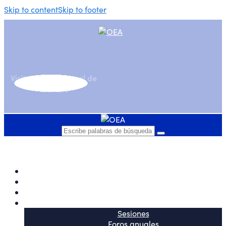
Skip to content
Skip to footer
youtube
Visita nuestro Canal de
YouTube
Quiénes somos
Sesiones
Informes trimestrales
Histórico de actividades
Sesiones
Foros anuales