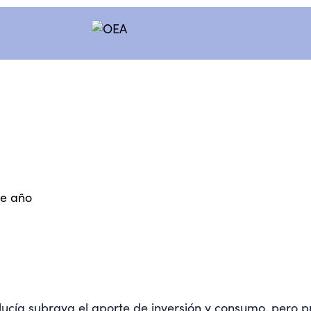
te año
lucía subraya el aporte de inversión y consumo, pero 