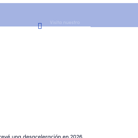
Visita nuestro
Canal de YouTube
prevé una desaceleración en 2026