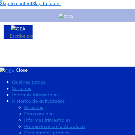
Skip to content
Skip to footer
Close
Quiénes somos
Sesiones
Informes trimestrales
Histórico de actividades
Sesiones
Foros anuales
Informes trimestrales
Premio Economía Andaluza
Documentos propios