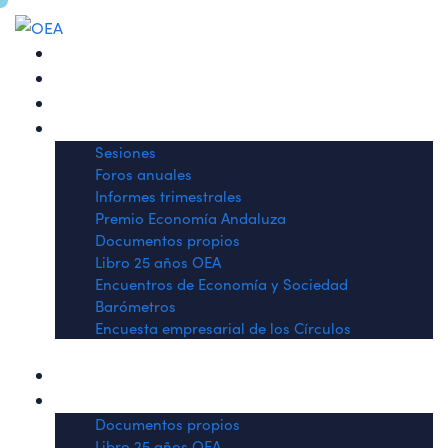
Quiénes somos
Sesiones
Informes trimestrales
Histórico de actividades
Sesiones
Foros anuales
Informes trimestrales
Premio Economía Andaluza
Documentos propios
Libro 25 años OEA
Encuentros de Economía y Sociedad
Barómetros
Encuesta empresarial de los Círculos
OEA en los medios
Publicaciones
Documentos propios
Libro 25 años OEA