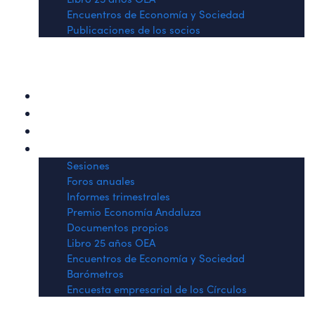
Encuentros de Economía y Sociedad
Publicaciones de los socios
Quiénes somos
Sesiones
Informes trimestrales
Histórico de actividades
Sesiones
Foros anuales
Informes trimestrales
Premio Economía Andaluza
Documentos propios
Libro 25 años OEA
Encuentros de Economía y Sociedad
Barómetros
Encuesta empresarial de los Círculos