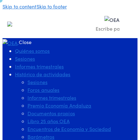
Skip to content
Skip to footer
Close
Quiénes somos
Sesiones
Informes trimestrales
Histórico de actividades
Sesiones
Foros anuales
Informes trimestrales
Premio Economía Andaluza
Documentos propios
Libro 25 años OEA
Encuentros de Economía y Sociedad
Barómetros