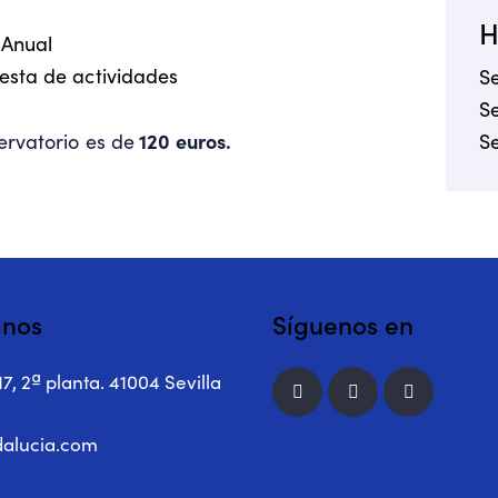
H
 Anual
esta de actividades
S
S
120 euros.
rvatorio es de
S
anos
Síguenos en
17, 2ª planta. 41004 Sevilla
alucia.com