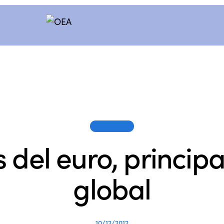
SESIONES
is del euro, principa
global
10/12/2012