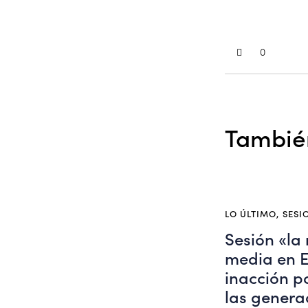
0
También
LO ÚLTIMO
,
SESI
Sesión «la 
media en 
inacción p
las genera