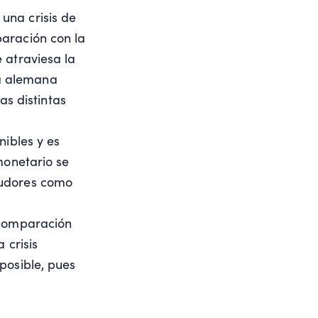
una crisis de
aración con la
 atraviesa la
a alemana
as distintas
nibles y es
monetario se
eudores como
 comparación
 crisis
posible, pues