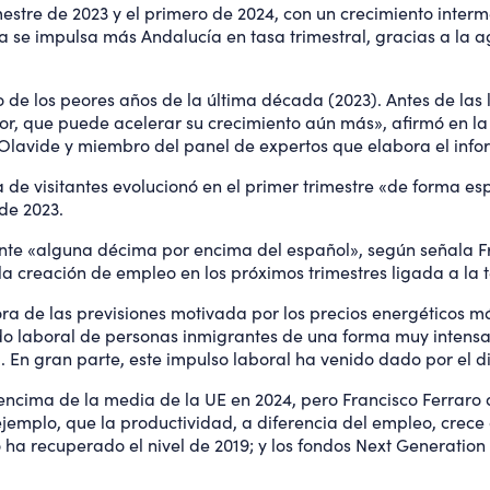
imestre de 2023 y el primero de 2024, con un crecimiento inter
se impulsa más Andalucía en tasa trimestral, gracias a la agr
 de los peores años de la última década (2023). Antes de las
tor, que puede acelerar su crecimiento aún más», afirmó en l
Olavide y miembro del panel de expertos que elabora el info
a de visitantes evolucionó en el primer trimestre «de forma es
de 2023.
ente «alguna décima por encima del español», según señala F
la creación de empleo en los próximos trimestres ligada a la 
a de las previsiones motivada por los precios energéticos má
o laboral de personas inmigrantes de una forma muy intensa,
En gran parte, este impulso laboral ha venido dado por el di
ima de la media de la UE en 2024, pero Francisco Ferraro ad
 ejemplo, que la productividad, a diferencia del empleo, crec
o ha recuperado el nivel de 2019; y los fondos Next Generation