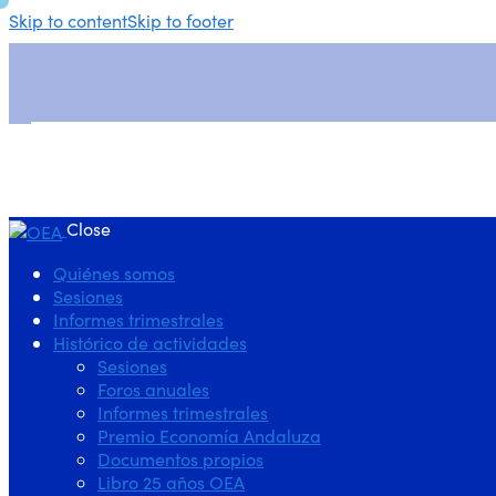
Skip to content
Skip to footer
Close
Quiénes somos
Sesiones
Informes trimestrales
Histórico de actividades
Sesiones
Foros anuales
Informes trimestrales
Premio Economía Andaluza
Documentos propios
Libro 25 años OEA