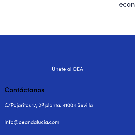
econ
Únete al OEA
Contáctanos
C/Pajaritos 17, 2ª planta. 41004 Sevilla
info@oeandalucia.com