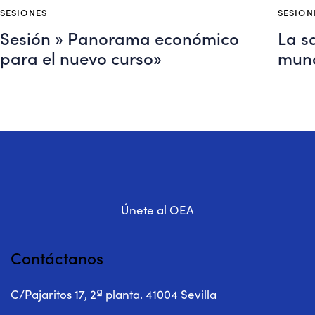
SESIONES
SESION
Sesión » Panorama económico
La sa
para el nuevo curso»
mund
Únete al OEA
Contáctanos
C/Pajaritos 17, 2ª planta. 41004 Sevilla