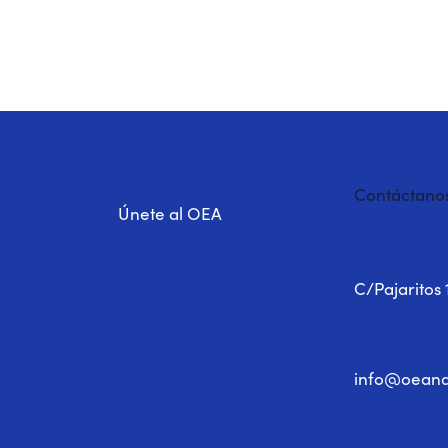
Contáctano
Únete al OEA
C/Pajaritos 
info@oeand