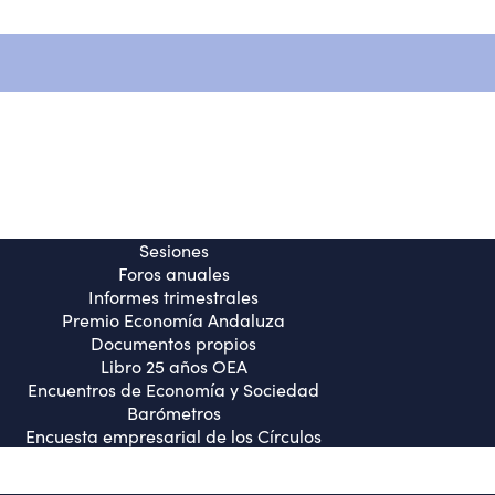
Quiénes somos
Sesiones
Informes trimestrales
Histórico de actividades
Sesiones
Foros anuales
Informes trimestrales
Premio Economía Andaluza
Documentos propios
Libro 25 años OEA
Encuentros de Economía y Sociedad
Barómetros
Encuesta empresarial de los Círculos
OEA en los medios
Publicaciones