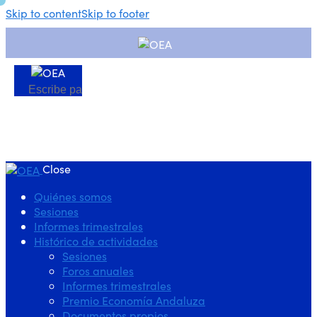
Skip to content
Skip to footer
Close
Quiénes somos
Sesiones
Informes trimestrales
Histórico de actividades
Sesiones
Foros anuales
Informes trimestrales
Premio Economía Andaluza
Documentos propios