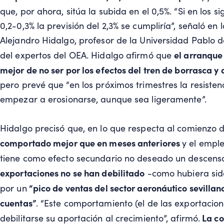
que, por ahora, sitúa la subida en el 0,5%. “Si en los s
0,2-0,3% la previsión del 2,3% se cumpliría”, señaló e
Alejandro Hidalgo, profesor de la Universidad Pablo 
el arranque
del expertos del OEA. Hidalgo afirmó que
mejor de no ser por los efectos del tren de borrasca 
pero prevé que “en los próximos trimestres la resisten
empezar a erosionarse, aunque sea ligeramente”.
Hidalgo precisó que, en lo que respecta al comienzo de
comportado mejor que en meses anteriores
y el empl
tiene como efecto secundario no deseado un descens
exportaciones no se han debilitado
-como hubiera sido
“pico de ventas del sector aeronáutico sevillan
por un
cuentas”
. “Este comportamiento (el de las exportacion
La co
debilitarse su aportación al crecimiento”, afirmó.