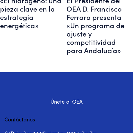
«El hidrógeno: una
El Presidente del
pieza clave en la
OEA D. Francisco
estrategia
Ferraro presenta
energética»
«Un programa de
ajuste y
competitividad
para Andalucía»
Únete al OEA
Contáctanos