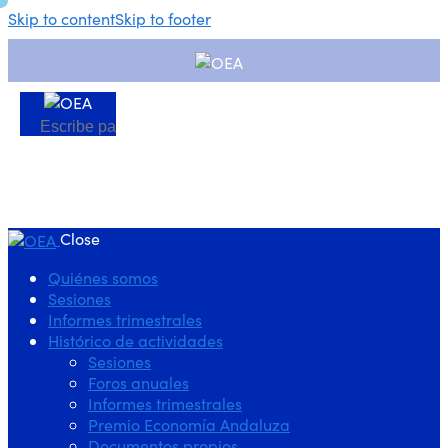
Skip to content
Skip to footer
Close
Quiénes somos
Sesiones
Informes trimestrales
Histórico de actividades
Sesiones
Foros anuales
Informes trimestrales
Premio Economía Andaluza
Documentos propios