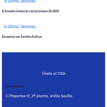
lo último
,
Sesiones
El Acuerdo Comercial y de Inversiones UE-EEUU
lo último
,
Sesiones
Encuentros con Partidos Políticos
Únete al OEA
Contáctanos
C/Pajaritos 17, 2ª planta. 41004 Sevilla