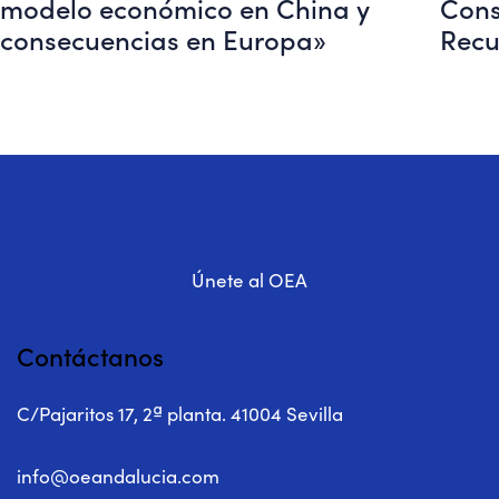
modelo económico en China y
Cons
consecuencias en Europa»
Recu
Únete al OEA
Contáctanos
C/Pajaritos 17, 2ª planta. 41004 Sevilla
info@oeandalucia.com