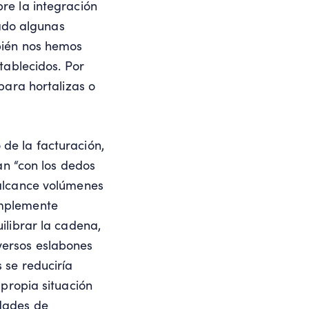
re la integración
ado algunas
mbién nos hemos
tablecidos. Por
para hortalizas o
de la facturación,
an “con los dedos
 alcance volúmenes
implemente
ilibrar la cadena,
versos eslabones
 se reduciría
 propia situación
idades de