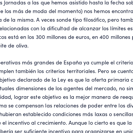
s Jornadas a las que hemos asistido hasta la fecha sob
de los más de moda del momento) nos hemos encontr
a de la misma. A veces sonde tipo filosófico, pero ta
lacionadas con la dificultad de alcanzar los límites es
cos está en los 300 millones de euros, en 400 millones 
te de oliva.
erativas más grandes de España ya cumple el criterio 
plen también los criterios territoriales. Pero se cuent
bjetivo declarado de la Ley es que la oferta primaria
ctuales dimensiones de los agentes del mercado, no s
lidad, lograr este objetivo es la mejor manera de reequ
ma se compensan las relaciones de poder entre los di
 hubieran establecido condiciones más laxas o sencillas
l incentivo al crecimiento. Aunque lo cierto es que la
ería ser suficiente incentivo para organizarse en un