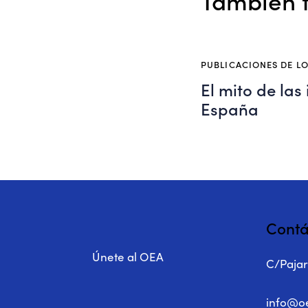
PUBLICACIONES DE L
El mito de las
España
Contá
Únete al OEA
C/Pajari
info@o