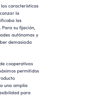
las características
lcanzar la
ificaba las
Para su fijación,
idades autónomas y
 haber demasiada
 de cooperativas
 máximos permitidos
roducto
la una amplia
exibilidad para