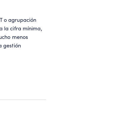
T o agrupación
 la cifra mínima,
 mucho menos
a gestión