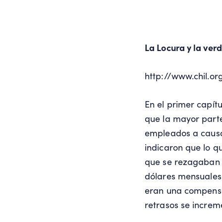
La Locura y la ver
http://www.chil.or
En el primer capít
que la mayor parte
empleados a causa
indicaron que lo q
que se rezagaban e
dólares mensuales y
eran una compensa
retrasos se increm