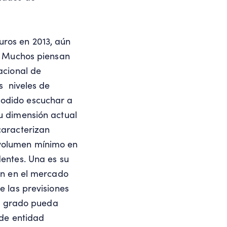
uros en 2013, aún
o. Muchos piensan
acional de
s niveles de
podido escuchar a
u dimensión actual
caracterizan
 volumen mínimo en
dentes. Una es su
ión en el mercado
e las previsiones
er grado pueda
 de entidad