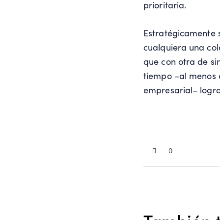
prioritaria.
Estratégicamente 
cualquiera una col
que con otra de si
tiempo –al menos a
empresarial– logra
0
También t