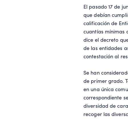
El pasado 17 de jun
que debían cumplir
calificación de En
cuantías mínimas d
dice el decreto qu
de las entidades a
contestación al re
Se han considerado
de primer grado. T
en una única comu
correspondiente s
diversidad de cara
recoger las divers