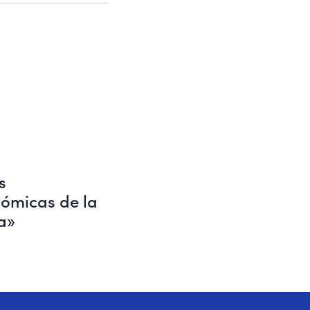
s
nómicas de la
a»