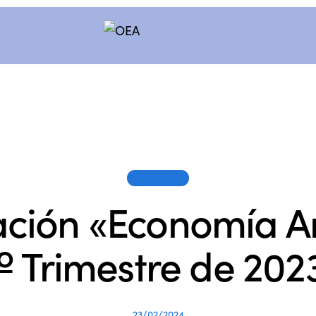
SESIONES
ación «Economía A
º Trimestre de 202
23/02/2024