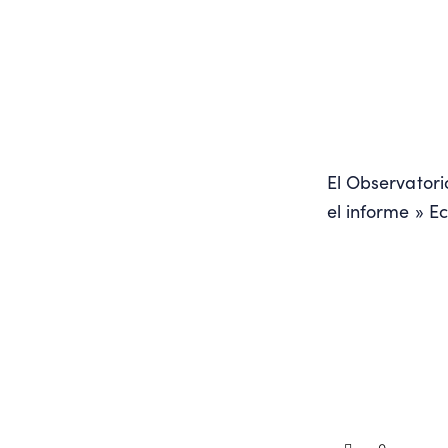
El Observator
el informe » E
0