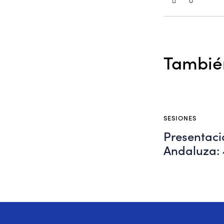
También
SESIONES
Presentac
Andaluza: 