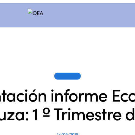
SESIONES
tación informe E
za: 1 º Trimestre 
14/05/2019