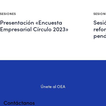
SESIONES
SESION
Presentación «Encuesta
Sesi
Empresarial Círculo 2023»
refo
pend
Únete al OEA
Contáctanos