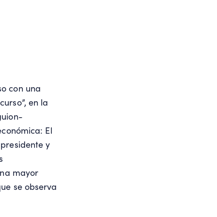
so con una
urso”, en la
guion-
económica: El
 presidente y
s
 una mayor
que se observa