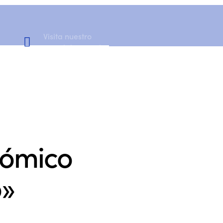
Visita nuestro
Canal de YouTube
nómico
o»