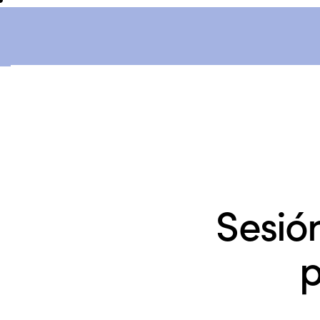
Sesió
p