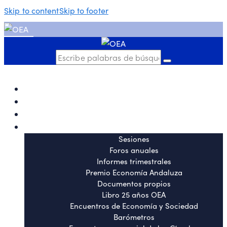
Skip to content
Skip to footer
Quiénes somos
Sesiones
o
Informes trimestrales
l
Histórico de actividades
be
Sesiones
Foros anuales
Informes trimestrales
Premio Economía Andaluza
Documentos propios
Libro 25 años OEA
Encuentros de Economía y Sociedad
Barómetros