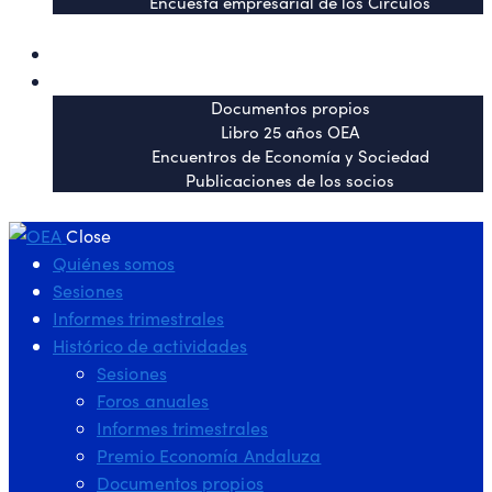
Encuesta empresarial de los Círculos
OEA en los medios
Publicaciones
Documentos propios
Libro 25 años OEA
Encuentros de Economía y Sociedad
Publicaciones de los socios
Close
Quiénes somos
Sesiones
Informes trimestrales
Histórico de actividades
Sesiones
Foros anuales
Informes trimestrales
Premio Economía Andaluza
Documentos propios