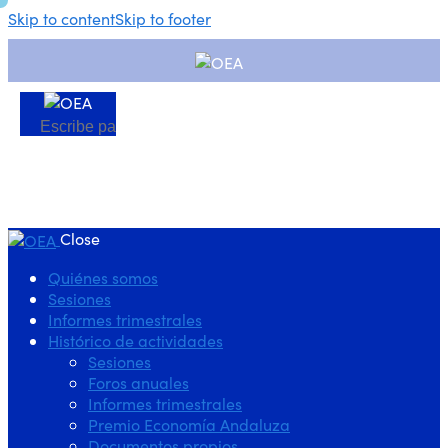
Skip to content
Skip to footer
Close
Quiénes somos
Sesiones
Informes trimestrales
Histórico de actividades
Sesiones
Foros anuales
Informes trimestrales
Premio Economía Andaluza
Documentos propios