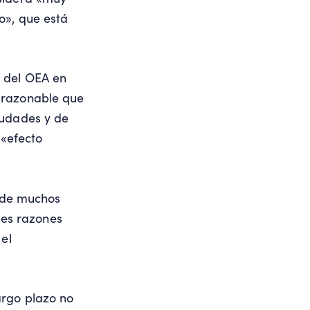
o», que está
s del OEA en
 razonable que
iudades y de
 «efecto
» de muchos
ples razones
 el
argo plazo no