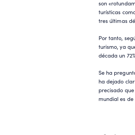
son «rotundam
turísticas com
tres últimas d
Por tanto, seg
turismo, ya qu
década un 72% 
Se ha pregunta
ha dejado clar
precisado que 
mundial es de 