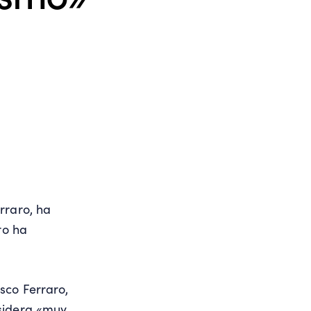
rraro, ha
ro ha
sco Ferraro,
nsidera «muy