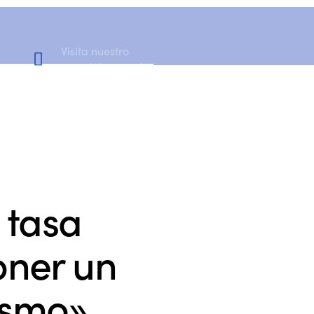
Visita nuestro
Canal de YouTube
 tasa
poner un
ismo»