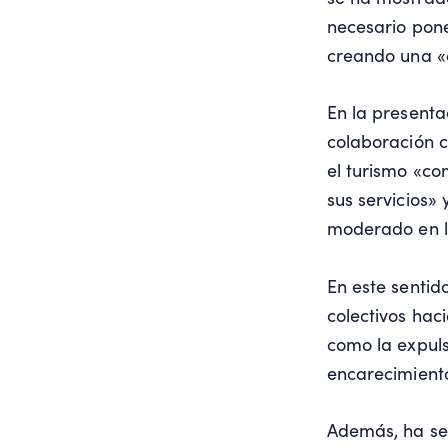
necesario pone
creando una «c
En la presenta
colaboración 
el turismo «co
sus servicios» 
moderado en la
En este sentid
colectivos haci
como la expuls
encarecimiento
Además, ha señ