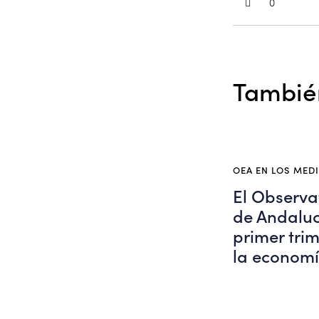
0
También
OEA EN LOS MED
El Observa
de Andaluci
primer tri
la econom