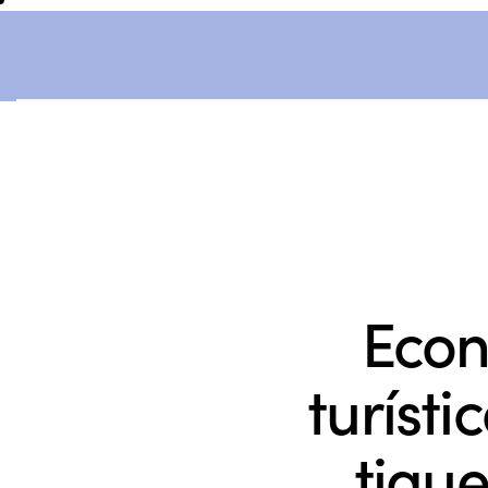
Econ
turísti
tiqu