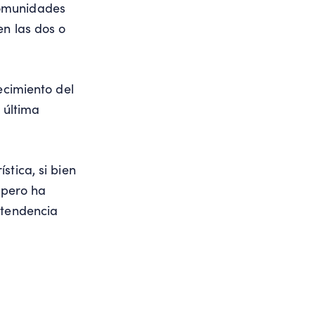
comunidades
en las dos o
ecimiento del
 última
stica, si bien
 pero ha
 tendencia