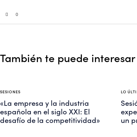
0
También te puede interesar
SESIONES
LO ÚLT
«La empresa y la industria
Sesi
española en el siglo XXI: El
expe
desafío de la competitividad»
un p