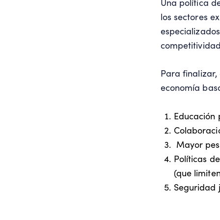
Una política d
los sectores e
especializados
competitividad
Para finalizar
economía basad
Educación 
Colaboraci
Mayor peso 
Políticas d
(que limite
Seguridad j