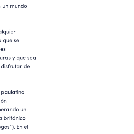
en un mundo
alquier
o que se
nes
turas y que sea
 disfrutar de
 paulatino
ión
nerando un
a británico
gos”). En el