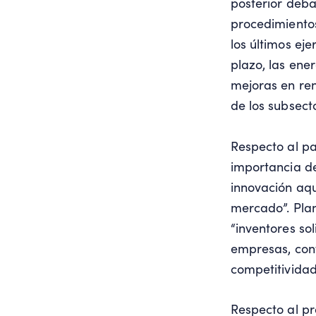
posterior deba
procedimientos
los últimos ej
plazo, las ene
mejoras en re
de los subsect
Respecto al pa
importancia d
innovación aqu
mercado”. Plan
“inventores so
empresas, con
competitividad
Respecto al pr