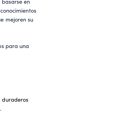
a basarse en
y conocimientos
ue mejoren su
ios para una
 y duraderos
.