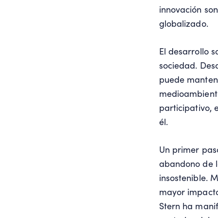
innovación son
globalizado.
El desarrollo s
sociedad. Desd
puede mantene
medioambiental
participativo,
él.
Un primer paso
abandono de la
insostenible. 
mayor impacto 
Stern ha manif