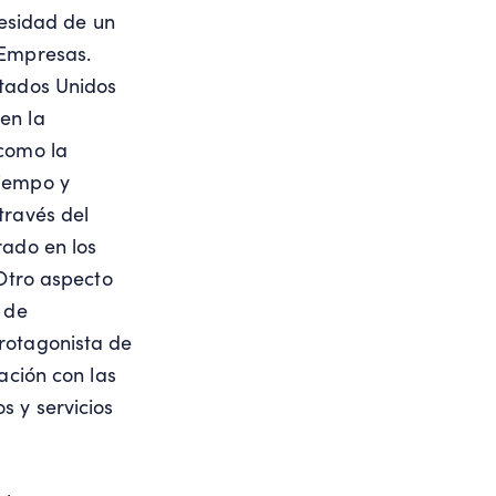
cesidad de un
 Empresas.
stados Unidos
en la
 como la
tiempo y
través del
rado en los
 Otro aspecto
 de
rotagonista de
ación con las
s y servicios