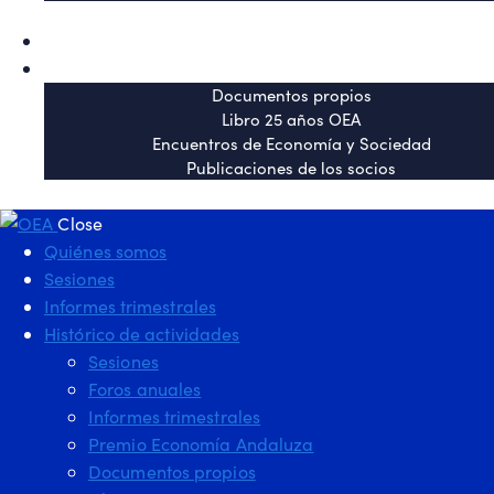
OEA en los medios
Publicaciones
Documentos propios
Libro 25 años OEA
Encuentros de Economía y Sociedad
Publicaciones de los socios
Close
Quiénes somos
Sesiones
Informes trimestrales
Histórico de actividades
Sesiones
Foros anuales
Informes trimestrales
Premio Economía Andaluza
Documentos propios