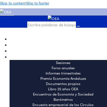
Skip to content
Skip to footer
Quiénes somos
Sesiones
Informes trimestrales
Histórico de actividades
Sesiones
e
Foros anuales
Informes trimestrales
Premio Economía Andaluza
Documentos propios
Libro 25 años OEA
Encuentros de Economía y Sociedad
Barómetros
Encuesta empresarial de los Círculos