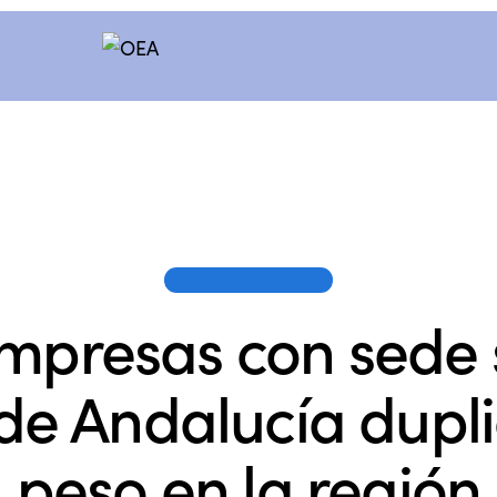
OEA EN LOS MEDIOS
mpresas con sede 
de Andalucía dupl
peso en la región