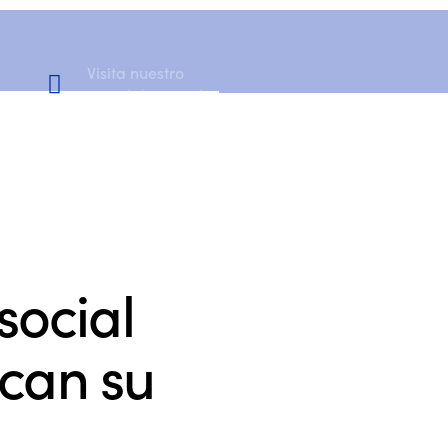
Visita nuestro
Canal de YouTube
social
ican su