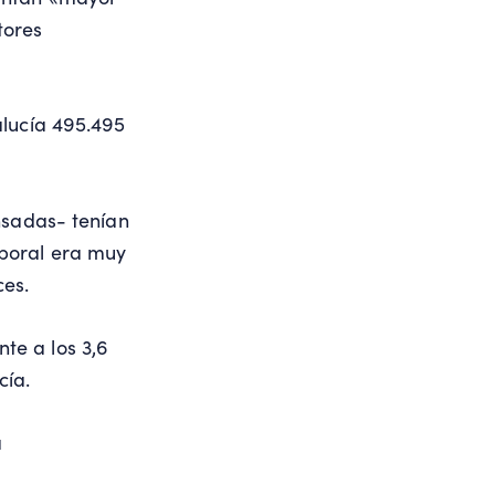
tores
alucía 495.495
nsadas- tenían
aboral era muy
ces.
te a los 3,6
cía.
a