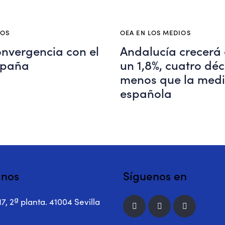
IOS
OEA EN LOS MEDIOS
convergencia con el
Andalucía crecerá 
spaña
un 1,8%, cuatro dé
menos que la med
española
anos
Síguenos en
17, 2ª planta. 41004 Sevilla