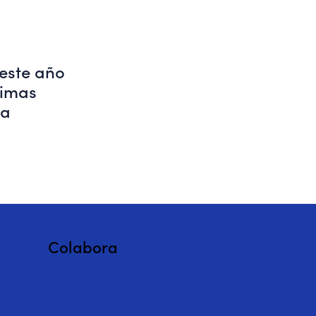
este año
cimas
ia
Colabora