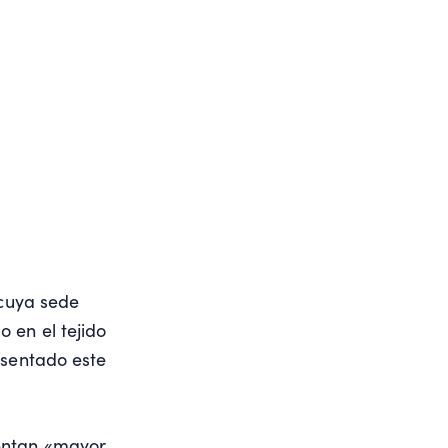
 cuya sede
 en el tejido
esentado este
entan «mayor