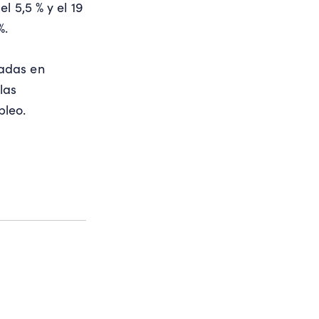
l 5,5 % y el 19
%.
cadas en
las
pleo.