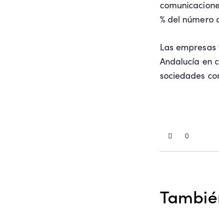
comunicaciones
% del número d
Las empresas 
Andalucía en c
sociedades co
0
También