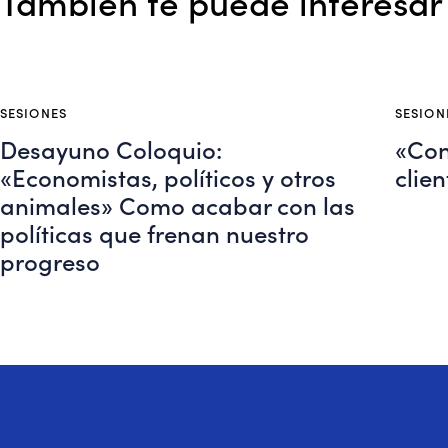
También te puede interesar
SESIONES
SESION
Desayuno Coloquio:
«Con
«Economistas, políticos y otros
clien
animales» Como acabar con las
políticas que frenan nuestro
progreso