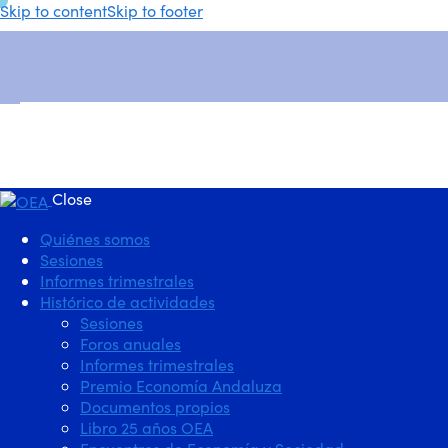
Skip to content
Skip to footer
Close
Quiénes somos
Sesiones
Informes trimestrales
Histórico de actividades
Sesiones
Foros anuales
Informes trimestrales
Premio Economía Andaluza
Documentos propios
Libro 25 años OEA