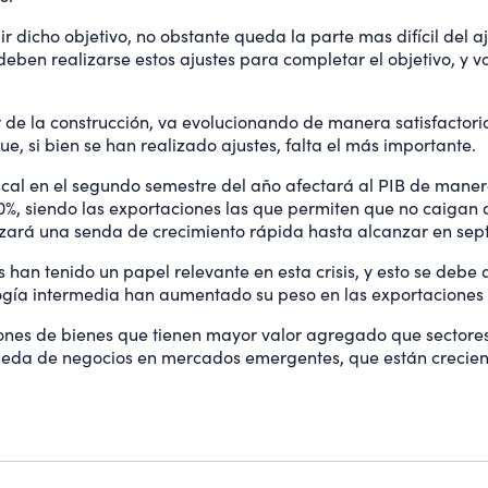
 dicho objetivo, no obstante queda la parte mas difícil del aj
3 deben realizarse estos ajustes para completar el objetivo, y 
r de la construcción, va evolucionando de manera satisfactori
ue, si bien se han realizado ajustes, falta el más importante.
fiscal en el segundo semestre del año afectará al PIB de mane
,0%, siendo las exportaciones las que permiten que no caigan a
zará una senda de crecimiento rápida hasta alcanzar en sept
han tenido un papel relevante en esta crisis, y esto se debe a
logía intermedia han aumentado su peso en las exportaciones 
ones de bienes que tienen mayor valor agregado que sectores 
ueda de negocios en mercados emergentes, que están creciend