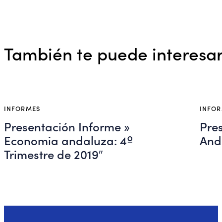
También te puede interesa
INFORMES
INFO
Presentación Informe »
Pre
Economia andaluza: 4º
And
Trimestre de 2019″