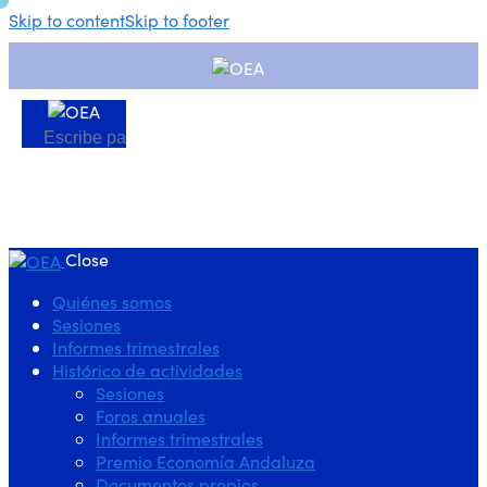
Skip to content
Skip to footer
Close
Quiénes somos
Sesiones
Informes trimestrales
Histórico de actividades
Sesiones
Foros anuales
Informes trimestrales
Premio Economía Andaluza
Documentos propios